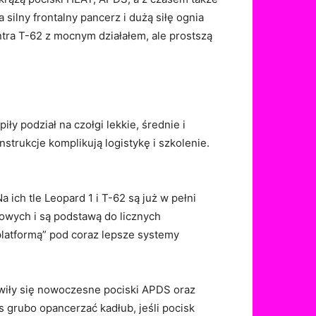
silny frontalny pancerz i dużą siłę ognia
ntra T-62 z mocnym działałem, ale prostszą
ąpiły podział na czołgi lekkie, średnie i
strukcje komplikują logistykę i szkolenie.
ich tle Leopard 1 i T-62 są już w pełni
dowych i są podstawą do licznych
„platformą” pod coraz lepsze systemy
awiły się nowoczesne pociski APDS oraz
s grubo opancerzać kadłub, jeśli pocisk