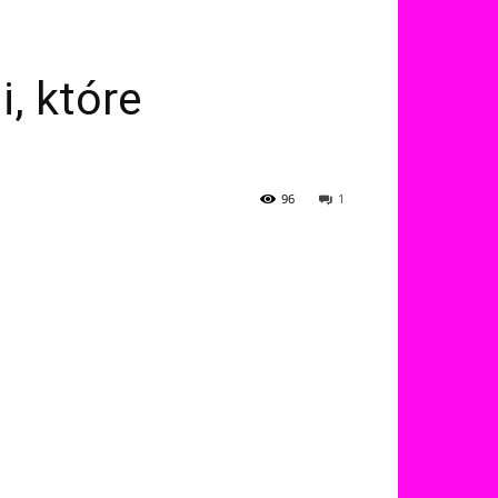
, które
96
1