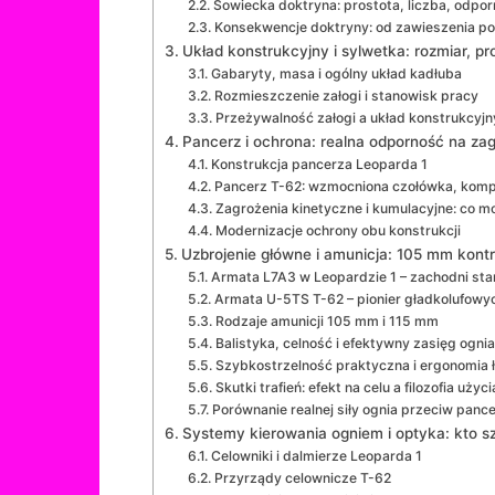
Sowiecka doktryna: prostota, liczba, odpo
Konsekwencje doktryny: od zawieszenia p
Układ konstrukcyjny i sylwetka: rozmiar, pro
Gabaryty, masa i ogólny układ kadłuba
Rozmieszczenie załogi i stanowisk pracy
Przeżywalność załogi a układ konstrukcyjn
Pancerz i ochrona: realna odporność na zag
Konstrukcja pancerza Leoparda 1
Pancerz T-62: wzmocniona czołówka, komp
Zagrożenia kinetyczne i kumulacyjne: co mo
Modernizacje ochrony obu konstrukcji
Uzbrojenie główne i amunicja: 105 mm kont
Armata L7A3 w Leopardzie 1 – zachodni st
Armata U-5TS T-62 – pionier gładkolufowy
Rodzaje amunicji 105 mm i 115 mm
Balistyka, celność i efektywny zasięg ognia
Szybkostrzelność praktyczna i ergonomia 
Skutki trafień: efekt na celu a filozofia użyci
Porównanie realnej siły ognia przeciw panc
Systemy kierowania ogniem i optyka: kto szyb
Celowniki i dalmierze Leoparda 1
Przyrządy celownicze T-62