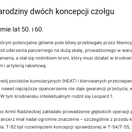
narodziny dwóch koncepcji czołgu
ie lat 50. i 60.
tórym potencjalne główne pole bitwy przebiegało przez Niemcy
ę od uderzenia pancernego na dużą skalę, prowadzonego w waru
łamania, a stał się nośnikiem broni, który musi działać w środ
i artylerią rakietową.
zwój pocisków kumulacyjnych (HEAT) i kierowanych przeciwpanc
nawet najcięższe opancerzenie nie daje gwarancji przeżycia, 
 W tym środowisku intelektualnym rodził się Leopard 1.
Armii Radzieckiej zakładało prowadzenie głębokich operacji p
ancerz miał nadal ogromne znaczenie – szczególnie z przodu ka
a. T-62 był rozwinięciem koncepcji sprawdzonej w T-54/T-55, 