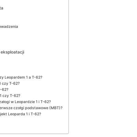
ta
owadzenia
eksploatacji
dzy Leopardem 1 a T-62?
1 czy T-62?
T-62?
 1 czy T-62?
ałogi w Leopardzie 1 i T-62?
pierwsze czołgi podstawowe (MBT)?
ekt Leoparda 1 i T-62?