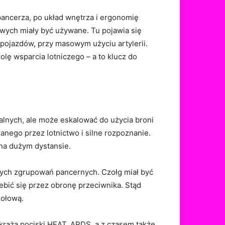
pancerza, po układ wnętrza i ergonomię
jowych miały być używane. Tu pojawia się
 pojazdów, przy masowym użyciu artylerii.
lę wsparcia lotniczego – a to klucz do
alnych, ale może eskalować do użycia broni
anego przez lotnictwo i silne rozpoznanie.
 na dużym dystansie.
żych zgrupowań pancernych. Czołg miał być
ebić się przez obronę przeciwnika. Stąd
zołową.
 krążą pociski HEAT, APDS, a z czasem także