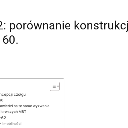
2: porównanie konstrukcji
 60.
ncepcji czołgu
60.
owiedzi na te same wyzwania
 pierwszych MBT
T-62
 i mobilności