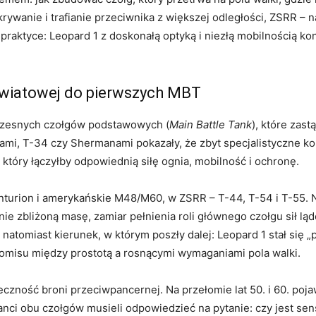
wanie i trafianie przeciwnika z większej odległości, ZSRR – na 
praktyce: Leopard 1 z doskonałą optyką i niezłą mobilnością ko
światowej do pierwszych MBT
wczesnych czołgów podstawowych (
Main Battle Tank
), które zast
ami, T-34 czy Shermanami pokazały, że zbyt specjalistyczne kon
tóry łączyłby odpowiednią siłę ognia, mobilność i ochronę.
turion i amerykańskie M48/M60, w ZSRR – T-44, T-54 i T-55. Na 
ie zbliżoną masę, zamiar pełnienia roli głównego czołgu sił lą
 natomiast kierunek, w którym poszły dalej: Leopard 1 stał się 
omisu między prostotą a rosnącymi wymaganiami pola walki.
zność broni przeciwpancernej. Na przełomie lat 50. i 60. poj
anci obu czołgów musieli odpowiedzieć na pytanie: czy jest sen