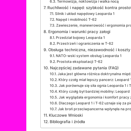
Termowizja, noktowizja i walka nocą
Ruchliwość i napęd: szybkość kontra prosto
Silnik i układ napędowy Leoparda 1
Napęd i mobilność T-62
Zawieszenie, manewrowość i ergonomia pr
Ergonomia i warunki pracy załogi
Przedział bojowy Leoparda 1
Przestrzeń i ograniczenia w T-62
Obsługa techniczna, niezawodność i koszty 
NATO-wski system obsług Leoparda 1
Prostota eksploatacji T-62
Najczęściej zadawane pytania (FAQ)
Jaka jest główna różnica doktrynalna mię
Który czołg miał lepszy pancerz: Leopard 
Jak porównuje się siła ognia Leoparda 1 i 
Który czołg był bardziej mobilny: Leopard
Jak wyglądała ergonomia i komfort pracy z
Dlaczego Leopard 1 i T-62 uznaje się za 
Jak broń przeciwpancerna wpłynęła na proj
Kluczowe Wnioski
Bibliografia i źródła