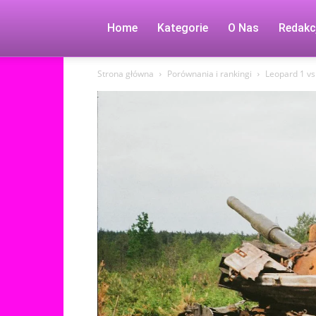
Home
Kategorie
O Nas
Redakc
Strona główna
Porównania i rankingi
Leopard 1 vs 