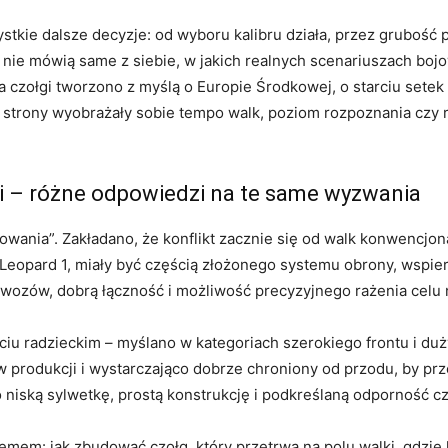
tkie dalsze decyzje: od wyboru kalibru działa, przez grubość 
le nie mówią same z siebie, w jakich realnych scenariuszach bo
a czołgi tworzono z myślą o Europie Środkowej, o starciu setek
e strony wyobrażały sobie tempo walk, poziom rozpoznania czy ro
 – różne odpowiedzi na te same wyzwania
wania”. Zakładano, że konflikt zacznie się od walk konwencjon
 Leopard 1, miały być częścią złożonego systemu obrony, wspier
y wozów, dobrą łączność i możliwość precyzyjnego rażenia celu
iu radzieckim – myślano w kategoriach szerokiego frontu i du
 w produkcji i wystarczająco dobrze chroniony od przodu, by prz
niską sylwetkę, prostą konstrukcję i podkreślaną odporność c
emem: jak zbudować czołg, który przetrwa na polu walki, gdzie