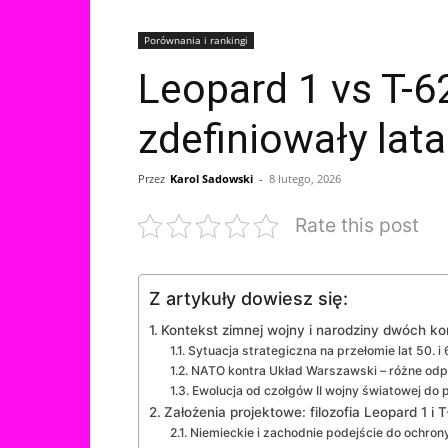
Porównania i rankingi
Leopard 1 vs T-6
zdefiniowały lata
Przez
Karol Sadowski
-
8 lutego, 2026
Rate this post
Z artykuły dowiesz się:
Kontekst zimnej wojny i narodziny dwóch ko
Sytuacja strategiczna na przełomie lat 50. i 
NATO kontra Układ Warszawski – różne odp
Ewolucja od czołgów II wojny światowej do
Założenia projektowe: filozofia Leopard 1 i 
Niemieckie i zachodnie podejście do ochrony