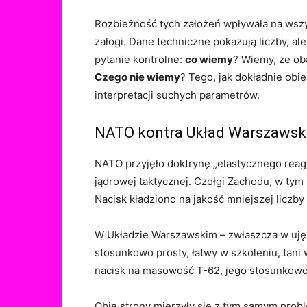
Rozbieżność tych założeń wpływała na wszys
załogi. Dane techniczne pokazują liczby, a
pytanie kontrolne:
co wiemy
? Wiemy, że ob
Czego nie wiemy
? Tego, jak dokładnie obi
interpretacji suchych parametrów.
NATO kontra Układ Warszawski
NATO przyjęło doktrynę „elastycznego reago
jądrowej taktycznej. Czołgi Zachodu, w tym
Nacisk kładziono na jakość mniejszej liczb
W Układzie Warszawskim – zwłaszcza w ujęc
stosunkowo prosty, łatwy w szkoleniu, tani
nacisk na masowość T-62, jego stosunkowo 
Obie strony mierzyły się z tym samym probl