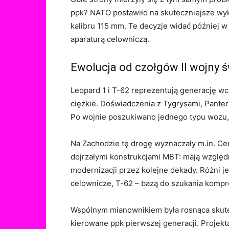
ppk? NATO postawiło na skuteczniejsze wykry
kalibru 115 mm. Te decyzje widać później w 
aparaturą celowniczą.
Ewolucja od czołgów II wojny 
Leopard 1 i T-62 reprezentują generację 
ciężkie. Doświadczenia z Tygrysami, Panter
Po wojnie poszukiwano jednego typu wozu, k
Na Zachodzie tę drogę wyznaczały m.in. Cen
dojrzałymi konstrukcjami MBT: mają względn
modernizacji przez kolejne dekady. Różni je
celownicze, T-62 – bazą do szukania kompr
Wspólnym mianownikiem była rosnąca skutec
kierowane ppk pierwszej generacji. Projekt