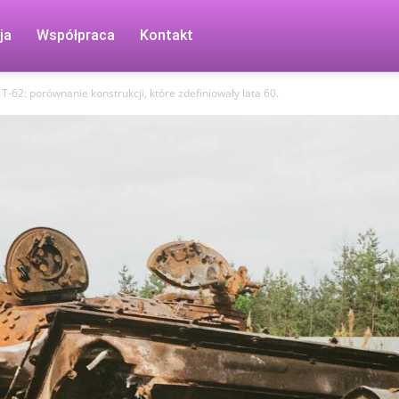
ja
Współpraca
Kontakt
T-62: porównanie konstrukcji, które zdefiniowały lata 60.