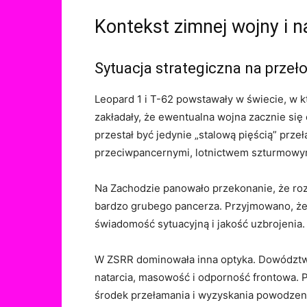
Kontekst zimnej wojny i 
Sytuacja strategiczna na przełom
Leopard 1 i T-62 powstawały w świecie, w k
zakładały, że ewentualna wojna zacznie si
przestał być jedynie „stalową pięścią” prze
przeciwpancernymi, lotnictwem szturmowym 
Na Zachodzie panowało przekonanie, że ro
bardzo grubego pancerza. Przyjmowano, że 
świadomość sytuacyjną i jakość uzbrojenia.
W ZSRR dominowała inna optyka. Dowództwo 
natarcia, masowość i odporność frontowa. P
środek przełamania i wyzyskania powodzeni