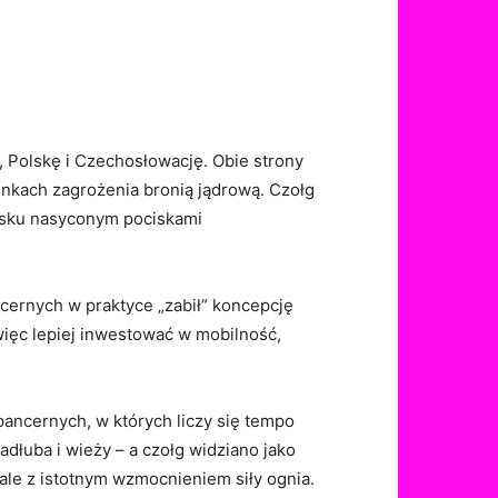
, Polskę i Czechosłowację. Obie strony
nkach zagrożenia bronią jądrową. Czołg
owisku nasyconym pociskami
ernych w praktyce „zabił” koncepcję
więc lepiej inwestować w mobilność,
ancernych, w których liczy się tempo
dłuba i wieży – a czołg widziano jako
ale z istotnym wzmocnieniem siły ognia.