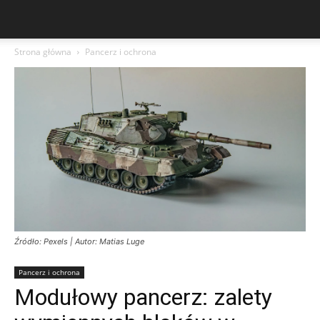
Strona główna
Pancerz i ochrona
Źródło: Pexels | Autor: Matias Luge
Pancerz i ochrona
Modułowy pancerz: zalety