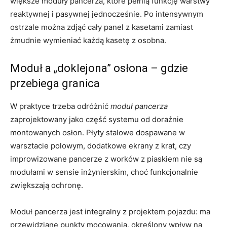
większe moduły pancerza, które pełnią funkcję warstwy
reaktywnej i pasywnej jednocześnie. Po intensywnym
ostrzale można zdjąć cały panel z kasetami zamiast
żmudnie wymieniać każdą kasetę z osobna.
Moduł a „doklejona” osłona – gdzie
przebiega granica
W praktyce trzeba odróżnić
moduł pancerza
zaprojektowany jako część systemu od doraźnie
montowanych osłon. Płyty stalowe dospawane w
warsztacie polowym, dodatkowe ekrany z krat, czy
improwizowane pancerze z worków z piaskiem nie są
modułami w sensie inżynierskim, choć funkcjonalnie
zwiększają ochronę.
Moduł pancerza jest integralny z projektem pojazdu: ma
przewidziane punkty mocowania, określony wpływ na