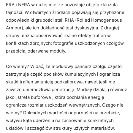
ERA i NERA w dużej mierze pozostaje objęta klauzulą
tajności. W otwartych źródłach pojawiają się przybliżone
odpowiedniki grubości stali RHA (Rolled Homogeneous
Armour), ale ich dokładność jest dyskusyjna. Z drugiej
strony można obserwować realne efekty trafień w
konfliktach zbrojnych: fotografie uszkodzonych czołgów,
przebicia, oderwane moduły.
Co wiemy? Widać, że modułowy pancerz czołgu często
zatrzymuje część pocisków kumulacyjnych i ogranicza
skutki trafień amunicją podkalibrową, nawet jeśli nie
zawsze uniemożliwia penetrację. Moduły działają również
jako „strefa buforowa”, która pochłania energię i
ogranicza rozmiar uszkodzeń wewnętrznych. Czego nie
wiemy? Dokładnych wartości odporności na przebicie,
wpływu kąta uderzenia na zachowanie konkretnych
układów i szczegółów struktury użytych materiałów.