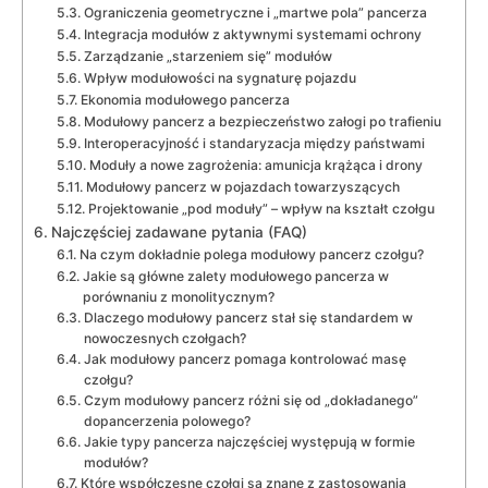
Ograniczenia geometryczne i „martwe pola” pancerza
Integracja modułów z aktywnymi systemami ochrony
Zarządzanie „starzeniem się” modułów
Wpływ modułowości na sygnaturę pojazdu
Ekonomia modułowego pancerza
Modułowy pancerz a bezpieczeństwo załogi po trafieniu
Interoperacyjność i standaryzacja między państwami
Moduły a nowe zagrożenia: amunicja krążąca i drony
Modułowy pancerz w pojazdach towarzyszących
Projektowanie „pod moduły” – wpływ na kształt czołgu
Najczęściej zadawane pytania (FAQ)
Na czym dokładnie polega modułowy pancerz czołgu?
Jakie są główne zalety modułowego pancerza w
porównaniu z monolitycznym?
Dlaczego modułowy pancerz stał się standardem w
nowoczesnych czołgach?
Jak modułowy pancerz pomaga kontrolować masę
czołgu?
Czym modułowy pancerz różni się od „dokładanego”
dopancerzenia polowego?
Jakie typy pancerza najczęściej występują w formie
modułów?
Które współczesne czołgi są znane z zastosowania