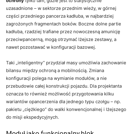
ochrony
tylko tam, gdzie jest to statystycznie
uzasadnione – w sektorze przednim wieży, w górnej
części przedniego pancerza kadłuba, w najbardziej
zagrożonych fragmentach boków. Boczne dolne partie
kadłuba, rzadziej trafiane przez nowoczesną amunicję
przeciwpancerną, mogą otrzymać lżejsze zestawy, a
nawet pozostawać w konfiguracji bazowej.
Taki „inteligentny” przydział masy umożliwia zachowanie
bilansu między ochroną a mobilnością. Zmiana
konfiguracji polega na wymianie modułów, a nie
przebudowie całej konstrukcji pojazdu. Dla projektanta
oznacza to również możliwość przygotowania kilku
wariantów opancerzenia dla jednego typu czołgu – np.
pakietu „ciężkiego” do walki konwencjonalnej i lżejszego
do misji ekspedycyjnych.
Moduł jako funkcjonalny blok