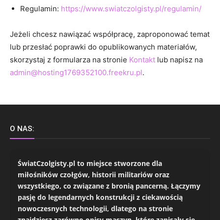
Regulamin:
https://www.swiatczolgisty.pl/regulamin/
Jeżeli chcesz nawiązać współpracę, zaproponować temat
lub przesłać poprawki do opublikowanych materiałów,
skorzystaj z formularza na stronie
Kontakt
lub napisz na
admin@hosting1769352100.freekru.pl
.
O NAS:
ŚwiatCzolgisty.pl to miejsce stworzone dla
miłośników czołgów, historii militariów oraz
wszystkiego, co związane z bronią pancerną. Łączymy
pasję do legendarnych konstrukcji z ciekawością
nowoczesnych technologii, dlatego na stronie
znajdziesz zarówno opisy maszyn, które zapisały się