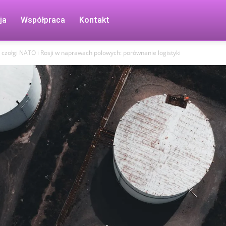
ja
Współpraca
Kontakt
 czołgi NATO i Rosji w naprawach polowych: porównanie logistyki