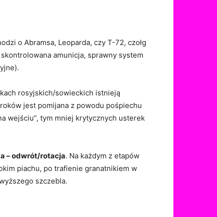
hodzi o Abramsa, Leoparda, czy T-72, czołg
, skontrolowana amunicja, sprawny system
yjne).
skach rosyjskich/sowieckich istnieją
 kroków jest pomijana z powodu pośpiechu
na wejściu”, tym mniej krytycznych usterek
a – odwrót/rotacja
. Na każdym z etapów
okim piachu, po trafienie granatnikiem w
ń wyższego szczebla.