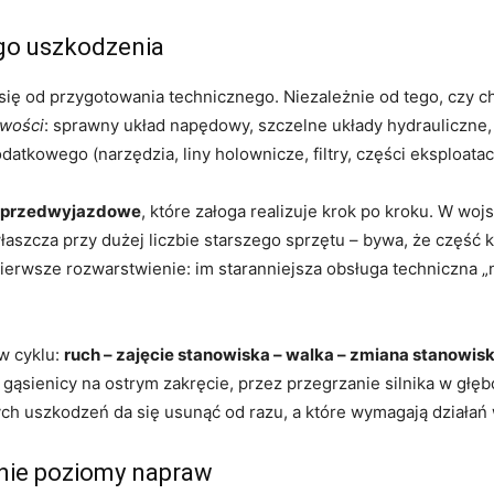
go uszkodzenia
ię od przygotowania technicznego. Niezależnie od tego, czy c
owości
: sprawny układ napędowy, szczelne układy hydrauliczne
tkowego (narzędzia, liny holownicze, filtry, części eksploatac
y przedwyjazdowe
, które załoga realizuje krok po kroku. W woj
łaszcza przy dużej liczbie starszego sprzętu – bywa, że część
ierwsze rozwarstwienie: im staranniejsza obsługa techniczna „
w cyklu:
ruch – zajęcie stanowiska – walka – zmiana stanowisk
gąsienicy na ostrym zakręcie, przez przegrzanie silnika w głęb
tych uszkodzeń da się usunąć od razu, a które wymagają działa
nie poziomy napraw