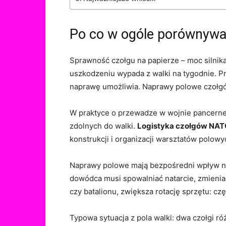
Po co w ogóle porównywa
Sprawność czołgu na papierze – moc silnik
uszkodzeniu wypada z walki na tygodnie. 
naprawę umożliwia. Naprawy polowe czołgów N
W praktyce o przewadze w wojnie pancernej 
zdolnych do walki.
Logistyka czołgów NA
konstrukcji i organizacji warsztatów polowyc
Naprawy polowe mają bezpośredni wpływ na t
dowódca musi spowalniać natarcie, zmieniać 
czy batalionu, zwiększa rotację sprzętu: czę
Typowa sytuacja z pola walki: dwa czołgi r