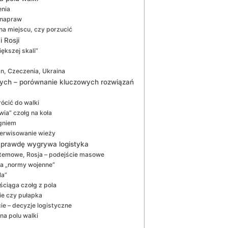
enia
 napraw
a miejscu, czy porzucić
 Rosji
iększej skali”
an, Czeczenia, Ukraina
wych – porównanie kluczowych rozwiązań
ócić do walki
wia” czołg na koła
ogniem
serwisowanie wieży
naprawdę wygrywa logistyka
temowe, Rosja – podejście masowe
ra „normy wojenne”
la”
ściąga czołg z pola
nie czy pułapka
e – decyzje logistyczne
 na polu walki