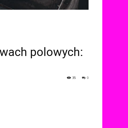
awach polowych:
35
0