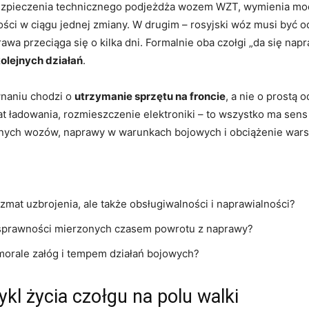
ezpieczenia technicznego podjeżdża wozem WZT, wymienia moduł
ści w ciągu jednej zmiany. W drugim – rosyjski wóz musi być
wa przeciąga się o kilka dni. Formalnie oba czołgi „da się nap
kolejnych działań
.
wnaniu chodzi o
utrzymanie sprzętu na froncie
, a nie o prostą 
mat ładowania, rozmieszczenie elektroniki – to wszystko ma sens 
nych wozów, naprawy w warunkach bojowych i obciążenie wars
yzmat uzbrojenia, ale także obsługiwalności i naprawialności?
d sprawności mierzonych czasem powrotu z naprawy?
morale załóg i tempem działań bojowych?
kl życia czołgu na polu walki