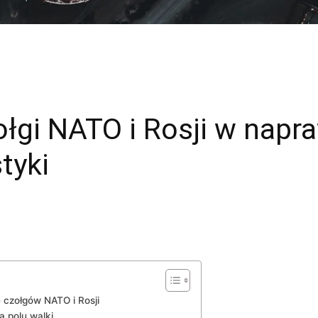
ołgi NATO i Rosji w napr
tyki
czołgów NATO i Rosji
a polu walki