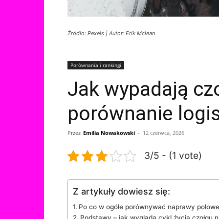
Źródło: Pexels | Autor: Erik Mclean
Porównania i rankingi
Jak wypadają cz
porównanie logis
Przez
Emilia Nowakowski
-
12 czerwca, 2026
3/5 - (1 vote)
Z artykuły dowiesz się:
Po co w ogóle porównywać naprawy polowe 
Podstawy – jak wygląda cykl życia czołgu n