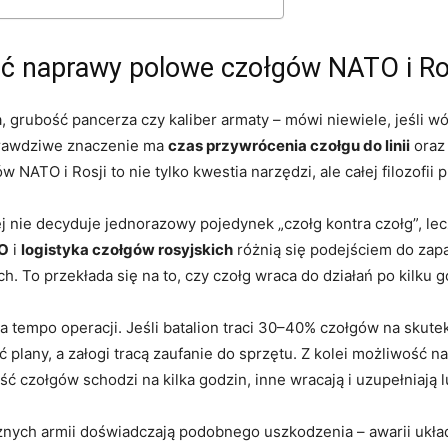
ć naprawy polowe czołgów NATO i Ro
a, grubość pancerza czy kaliber armaty – mówi niewiele, jeśli
Prawdziwe znaczenie ma
czas przywrócenia czołgu do linii
oraz 
ATO i Rosji to nie tylko kwestia narzędzi, ale całej filozofii p
nie decyduje jednorazowy pojedynek „czołg kontra czołg”, lecz
TO
i
logistyka czołgów rosyjskich
różnią się podejściem do zap
h. To przekłada się na to, czy czołg wraca do działań po kilku 
empo operacji. Jeśli batalion traci 30–40% czołgów na skutek u
plany, a załogi tracą zaufanie do sprzętu. Z kolei możliwość n
ść czołgów schodzi na kilka godzin, inne wracają i uzupełniają l
óżnych armii doświadczają podobnego uszkodzenia – awarii ukła