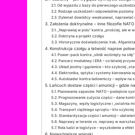
Od wyjazdu z bazy do pierwszego uszkodz
Rodzaje uszkodzeń i odpowiednie poziomy
Dylemat dowódcy: ewakuować, naprawiać n
Założenia doktrynalne – inne filozofie NATO i
„Naprawiaj w polu” kontra „prościej, ale w w
Doktryna a projekt czołgu
Historyczne doświadczenia: Irak, Afganist
Konstrukcja czołgu a łatwość napraw polo
Power-pack kontra „silnik wciśnięty na siłę”
Pancerz modułowy i ERA – co łatwiej przywr
Układ jezdny i gąsienice – kto szybciej „sta
Elektronika, optyka i systemy kierowania 
Autoloader kontra ładowniczy – wpływ na 
Łańcuch dostaw części i amunicji – gdzie 
Planowanie zapasów: NATO – podejście sys
Prognozowanie zużycia części – dane kont
Magazyny, węzły logistyczne i „ostatnia mi
Transport ciężkiego sprzętu – kto szybciej 
Standardyzacja części i amunicji – ułatwie
Naprawy w terenie vs. naprawy w warsztaci
Rola ludzi w logistyce – wyszkolenie a efekt
Najważniejsze wnioski