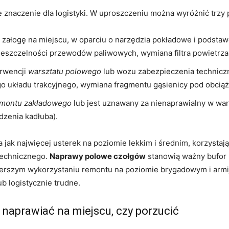
 znaczenie dla logistyki. W uproszczeniu można wyróżnić trzy
 załogę na miejscu, w oparciu o narzędzia pokładowe i podstaw
ieszczelności przewodów paliwowych, wymiana filtra powietrza
rwencji
warsztatu polowego
lub wozu zabezpieczenia technicz
 układu trakcyjnego, wymiana fragmentu gąsienicy pod obciąże
montu zakładowego
lub jest uznawany za nienaprawialny w war
zenia kadłuba).
a jak najwięcej usterek na poziomie lekkim i średnim, korzystaj
technicznego.
Naprawy polowe czołgów
stanowią ważny bufor 
 szerszym wykorzystaniu remontu na poziomie brygadowym i arm
ub logistycznie trudne.
aprawiać na miejscu, czy porzucić