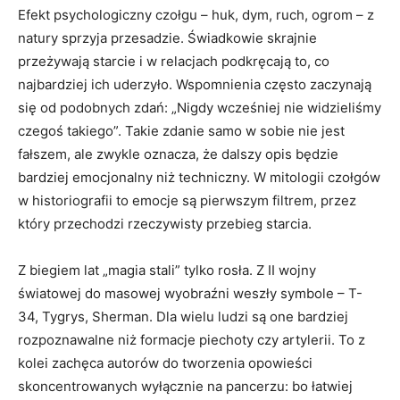
Efekt psychologiczny czołgu – huk, dym, ruch, ogrom – z
natury sprzyja przesadzie. Świadkowie skrajnie
przeżywają starcie i w relacjach podkręcają to, co
najbardziej ich uderzyło. Wspomnienia często zaczynają
się od podobnych zdań: „Nigdy wcześniej nie widzieliśmy
czegoś takiego”. Takie zdanie samo w sobie nie jest
fałszem, ale zwykle oznacza, że dalszy opis będzie
bardziej emocjonalny niż techniczny. W mitologii czołgów
w historiografii to emocje są pierwszym filtrem, przez
który przechodzi rzeczywisty przebieg starcia.
Z biegiem lat „magia stali” tylko rosła. Z II wojny
światowej do masowej wyobraźni weszły symbole – T-
34, Tygrys, Sherman. Dla wielu ludzi są one bardziej
rozpoznawalne niż formacje piechoty czy artylerii. To z
kolei zachęca autorów do tworzenia opowieści
skoncentrowanych wyłącznie na pancerzu: bo łatwiej