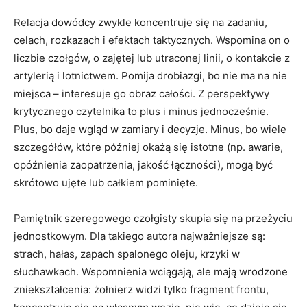
Relacja dowódcy zwykle koncentruje się na zadaniu,
celach, rozkazach i efektach taktycznych. Wspomina on o
liczbie czołgów, o zajętej lub utraconej linii, o kontakcie z
artylerią i lotnictwem. Pomija drobiazgi, bo nie ma na nie
miejsca – interesuje go obraz całości. Z perspektywy
krytycznego czytelnika to plus i minus jednocześnie.
Plus, bo daje wgląd w zamiary i decyzje. Minus, bo wiele
szczegółów, które później okażą się istotne (np. awarie,
opóźnienia zaopatrzenia, jakość łączności), mogą być
skrótowo ujęte lub całkiem pominięte.
Pamiętnik szeregowego czołgisty skupia się na przeżyciu
jednostkowym. Dla takiego autora najważniejsze są:
strach, hałas, zapach spalonego oleju, krzyki w
słuchawkach. Wspomnienia wciągają, ale mają wrodzone
zniekształcenia: żołnierz widzi tylko fragment frontu,