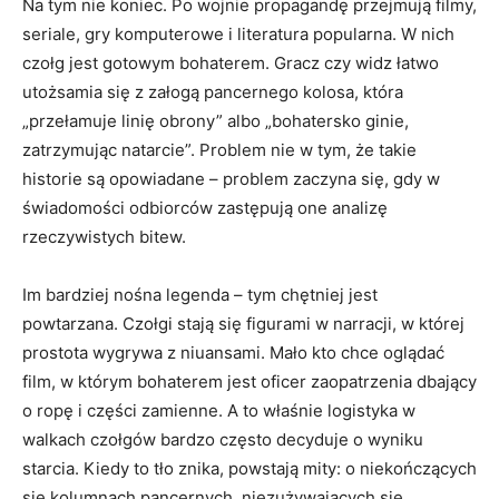
Na tym nie koniec. Po wojnie propagandę przejmują filmy,
seriale, gry komputerowe i literatura popularna. W nich
czołg jest gotowym bohaterem. Gracz czy widz łatwo
utożsamia się z załogą pancernego kolosa, która
„przełamuje linię obrony” albo „bohatersko ginie,
zatrzymując natarcie”. Problem nie w tym, że takie
historie są opowiadane – problem zaczyna się, gdy w
świadomości odbiorców zastępują one analizę
rzeczywistych bitew.
Im bardziej nośna legenda – tym chętniej jest
powtarzana. Czołgi stają się figurami w narracji, w której
prostota wygrywa z niuansami. Mało kto chce oglądać
film, w którym bohaterem jest oficer zaopatrzenia dbający
o ropę i części zamienne. A to właśnie logistyka w
walkach czołgów bardzo często decyduje o wyniku
starcia. Kiedy to tło znika, powstają mity: o niekończących
się kolumnach pancernych, niezużywających się