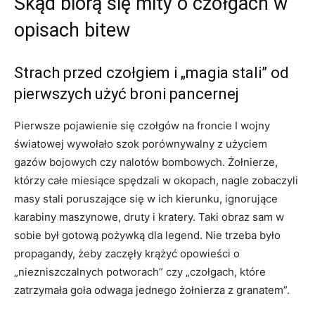
Skąd biorą się mity o czołgach w
opisach bitew
Strach przed czołgiem i „magia stali” od
pierwszych użyć broni pancernej
Pierwsze pojawienie się czołgów na froncie I wojny
światowej wywołało szok porównywalny z użyciem
gazów bojowych czy nalotów bombowych. Żołnierze,
którzy całe miesiące spędzali w okopach, nagle zobaczyli
masy stali poruszające się w ich kierunku, ignorujące
karabiny maszynowe, druty i kratery. Taki obraz sam w
sobie był gotową pożywką dla legend. Nie trzeba było
propagandy, żeby zaczęły krążyć opowieści o
„niezniszczalnych potworach” czy „czołgach, które
zatrzymała goła odwaga jednego żołnierza z granatem”.