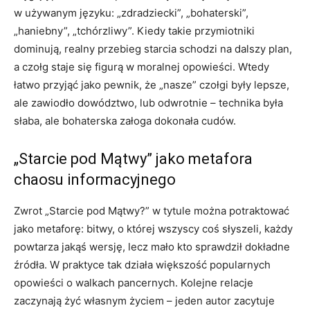
w używanym języku: „zdradziecki”, „bohaterski”,
„haniebny”, „tchórzliwy”. Kiedy takie przymiotniki
dominują, realny przebieg starcia schodzi na dalszy plan,
a czołg staje się figurą w moralnej opowieści. Wtedy
łatwo przyjąć jako pewnik, że „nasze” czołgi były lepsze,
ale zawiodło dowództwo, lub odwrotnie – technika była
słaba, ale bohaterska załoga dokonała cudów.
„Starcie pod Mątwy” jako metafora
chaosu informacyjnego
Zwrot „Starcie pod Mątwy?” w tytule można potraktować
jako metaforę: bitwy, o której wszyscy coś słyszeli, każdy
powtarza jakąś wersję, lecz mało kto sprawdził dokładne
źródła. W praktyce tak działa większość popularnych
opowieści o walkach pancernych. Kolejne relacje
zaczynają żyć własnym życiem – jeden autor zacytuje