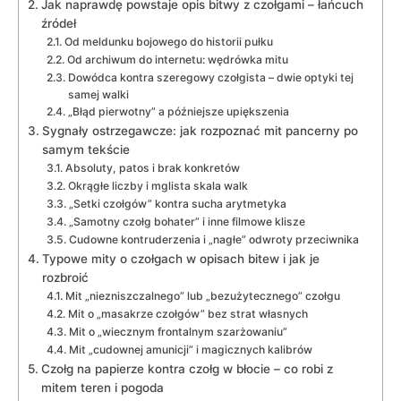
Jak naprawdę powstaje opis bitwy z czołgami – łańcuch
źródeł
Od meldunku bojowego do historii pułku
Od archiwum do internetu: wędrówka mitu
Dowódca kontra szeregowy czołgista – dwie optyki tej
samej walki
„Błąd pierwotny” a późniejsze upiększenia
Sygnały ostrzegawcze: jak rozpoznać mit pancerny po
samym tekście
Absoluty, patos i brak konkretów
Okrągłe liczby i mglista skala walk
„Setki czołgów” kontra sucha arytmetyka
„Samotny czołg bohater” i inne filmowe klisze
Cudowne kontruderzenia i „nagłe” odwroty przeciwnika
Typowe mity o czołgach w opisach bitew i jak je
rozbroić
Mit „niezniszczalnego” lub „bezużytecznego” czołgu
Mit o „masakrze czołgów” bez strat własnych
Mit o „wiecznym frontalnym szarżowaniu”
Mit „cudownej amunicji” i magicznych kalibrów
Czołg na papierze kontra czołg w błocie – co robi z
mitem teren i pogoda