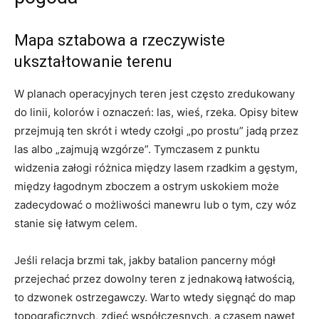
Mapa sztabowa a rzeczywiste
ukształtowanie terenu
W planach operacyjnych teren jest często zredukowany
do linii, kolorów i oznaczeń: las, wieś, rzeka. Opisy bitew
przejmują ten skrót i wtedy czołgi „po prostu” jadą przez
las albo „zajmują wzgórze”. Tymczasem z punktu
widzenia załogi różnica między lasem rzadkim a gęstym,
między łagodnym zboczem a ostrym uskokiem może
zadecydować o możliwości manewru lub o tym, czy wóz
stanie się łatwym celem.
Jeśli relacja brzmi tak, jakby batalion pancerny mógł
przejechać przez dowolny teren z jednakową łatwością,
to dzwonek ostrzegawczy. Warto wtedy sięgnąć do map
topograficznych, zdjęć współczesnych, a czasem nawet