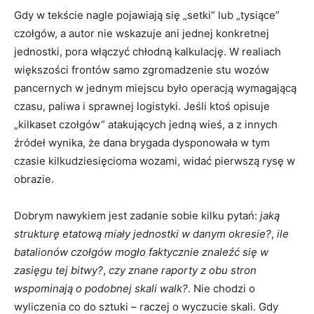
Gdy w tekście nagle pojawiają się „setki” lub „tysiące”
czołgów, a autor nie wskazuje ani jednej konkretnej
jednostki, pora włączyć chłodną kalkulację. W realiach
większości frontów samo zgromadzenie stu wozów
pancernych w jednym miejscu było operacją wymagającą
czasu, paliwa i sprawnej logistyki. Jeśli ktoś opisuje
„kilkaset czołgów” atakujących jedną wieś, a z innych
źródeł wynika, że dana brygada dysponowała w tym
czasie kilkudziesięcioma wozami, widać pierwszą rysę w
obrazie.
Dobrym nawykiem jest zadanie sobie kilku pytań:
jaką
strukturę etatową miały jednostki w danym okresie?
,
ile
batalionów czołgów mogło faktycznie znaleźć się w
zasięgu tej bitwy?
,
czy znane raporty z obu stron
wspominają o podobnej skali walk?
. Nie chodzi o
wyliczenia co do sztuki – raczej o wyczucie skali. Gdy