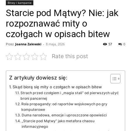
Bitwy i kampanie
Starcie pod Mątwy? Nie: jak
rozpoznawać mity o
czołgach w opisach bitew
Przez
Joanna Zalewski
-
8 maja, 2026
57
0
Rate this post
Z artykuły dowiesz się:
Skąd biorą się mity o czołgach w opisach bitew
Strach przed czołgiem i „magia stali” od pierwszych użyć
broni pancernej
Rola propagandy: od raportów wojskowych po gry
komputerowe
Duma narodowa, emocje i uproszczone opowieści
„Starcie pod Mątwy” jako metafora chaosu
informacyjnego