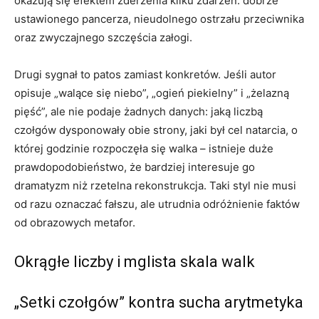
okazują się efektem zderzenia kilku zdarzeń: dobrze
ustawionego pancerza, nieudolnego ostrzału przeciwnika
oraz zwyczajnego szczęścia załogi.
Drugi sygnał to patos zamiast konkretów. Jeśli autor
opisuje „walące się niebo”, „ogień piekielny” i „żelazną
pięść”, ale nie podaje żadnych danych: jaką liczbą
czołgów dysponowały obie strony, jaki był cel natarcia, o
której godzinie rozpoczęła się walka – istnieje duże
prawdopodobieństwo, że bardziej interesuje go
dramatyzm niż rzetelna rekonstrukcja. Taki styl nie musi
od razu oznaczać fałszu, ale utrudnia odróżnienie faktów
od obrazowych metafor.
Okrągłe liczby i mglista skala walk
„Setki czołgów” kontra sucha arytmetyka