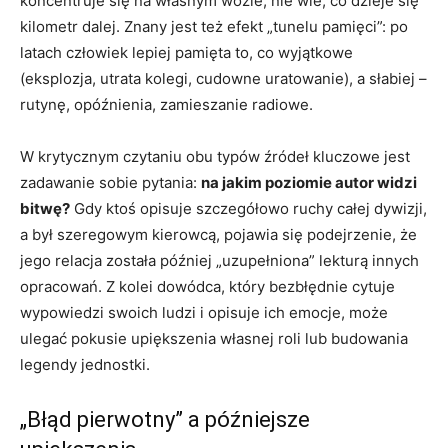
koncentruje się na własnym wozie, nie wie, co dzieje się
kilometr dalej. Znany jest też efekt „tunelu pamięci”: po
latach człowiek lepiej pamięta to, co wyjątkowe
(eksplozja, utrata kolegi, cudowne uratowanie), a słabiej –
rutynę, opóźnienia, zamieszanie radiowe.
W krytycznym czytaniu obu typów źródeł kluczowe jest
zadawanie sobie pytania:
na jakim poziomie autor widzi
bitwę?
Gdy ktoś opisuje szczegółowo ruchy całej dywizji,
a był szeregowym kierowcą, pojawia się podejrzenie, że
jego relacja została później „uzupełniona” lekturą innych
opracowań. Z kolei dowódca, który bezbłędnie cytuje
wypowiedzi swoich ludzi i opisuje ich emocje, może
ulegać pokusie upiększenia własnej roli lub budowania
legendy jednostki.
„Błąd pierwotny” a późniejsze