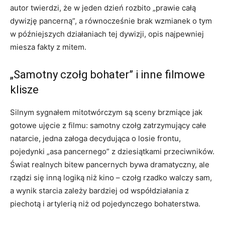
autor twierdzi, że w jeden dzień rozbito „prawie całą
dywizję pancerną”, a równocześnie brak wzmianek o tym
w późniejszych działaniach tej dywizji, opis najpewniej
miesza fakty z mitem.
„Samotny czołg bohater” i inne filmowe
klisze
Silnym sygnałem mitotwórczym są sceny brzmiące jak
gotowe ujęcie z filmu: samotny czołg zatrzymujący całe
natarcie, jedna załoga decydująca o losie frontu,
pojedynki „asa pancernego” z dziesiątkami przeciwników.
Świat realnych bitew pancernych bywa dramatyczny, ale
rządzi się inną logiką niż kino – czołg rzadko walczy sam,
a wynik starcia zależy bardziej od współdziałania z
piechotą i artylerią niż od pojedynczego bohaterstwa.