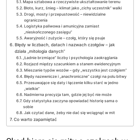
Mapa sztabowa a rzeczywiste ukształtowanie terenu
Błoto, kurz, śnieg – klimat jako „cichy uczestnik” walki
Drogi, mosty i przepustowość – niewidzialne
ograniczenia
Logistyka paliwowa i amunicyjna zamiast
„nieskończonego zasięgu”
Awaryjność i zużycie – czołg, który się psuje
Błędy w liczbach, datach i nazwach czołgów – jak
działa „mitologia danych”
„Ładnie brzmiące” liczby i psychologia zaokrąglania
Rozjazd między szacunkiem a stanem ewidencyjnym
Mieszanie typów wozów – gdy „wszystko jest czołgiem”
Błędy nazewnicze i „anachroniczne” czołgi na polu bitwy
Przesuwające się daty i łączenie kilku starć w jedno
„wielkie”
Nadmierna precyzja tam, gdzie jej być nie może
Gdy statystyka zaczyna opowiadać historię sama o
sobie
Jak czytać dane, żeby nie dać się wciągnąć w mit
Co warto zapamiętać