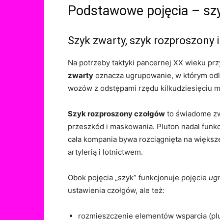
Podstawowe pojęcia – szyk
Szyk zwarty, szyk rozproszony
Na potrzeby taktyki pancernej XX wieku przy
zwarty
oznacza ugrupowanie, w którym odleg
wozów z odstępami rzędu kilkudziesięciu me
Szyk rozproszony czołgów
to świadome zwi
przeszkód i maskowania. Pluton nadal funkcj
cała kompania bywa rozciągnięta na większe
artylerią i lotnictwem.
Obok pojęcia „szyk” funkcjonuje pojęcie
ug
ustawienia czołgów, ale też:
rozmieszczenie elementów wsparcia (plu