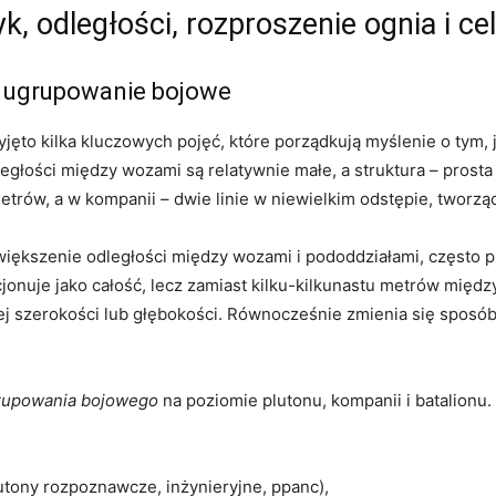
, odległości, rozproszenie ognia i ce
 i ugrupowanie bojowe
jęto kilka kluczowych pojęć, które porządkują myślenie o tym, j
łości między wozami są relatywnie małe, a struktura – prosta i 
trów, a w kompanii – dwie linie w niewielkim odstępie, tworząc
ększenie odległości między wozami i pododdziałami, często pr
onuje jako całość, lecz zamiast kilku-kilkunastu metrów między
j szerokości lub głębokości. Równocześnie zmienia się sposób
rupowania bojowego
na poziomie plutonu, kompanii i batalionu
tony rozpoznawcze, inżynieryjne, ppanc),