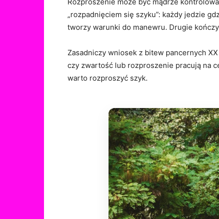
Rozproszenie może być mądrze kontrolowane
„rozpadnięciem się szyku”: każdy jedzie gd
tworzy warunki do manewru. Drugie kończy 
Zasadniczy wniosek z bitew pancernych XX 
czy zwartość lub rozproszenie pracują na c
warto rozproszyć szyk.