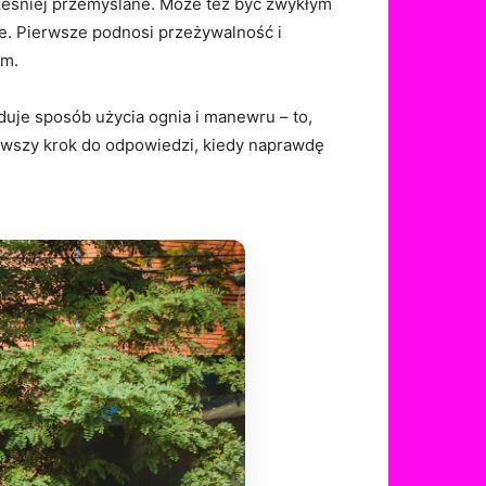
ześniej przemyślane. Może też być zwykłym
ie. Pierwsze podnosi przeżywalność i
em.
duje sposób użycia ognia i manewru – to,
erwszy krok do odpowiedzi, kiedy naprawdę