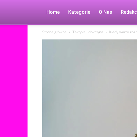
Home
Kategorie
O Nas
Redakc
Strona główna
Taktyka i doktryna
Kiedy warto roz