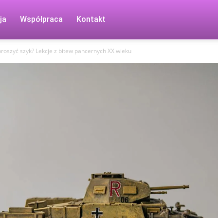
ja
Współpraca
Kontakt
proszyć szyk? Lekcje z bitew pancernych XX wieku