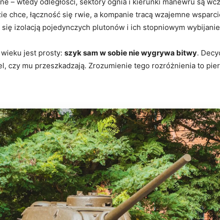
 – wtedy odległości, sektory ognia i kierunki manewru są wc
zie chce, łączność się rwie, a kompanie tracą wzajemne wsparc
się izolacją pojedynczych plutonów i ich stopniowym wybijani
wieku jest prosty:
szyk sam w sobie nie wygrywa bitwy
. Decy
el, czy mu przeszkadzają. Zrozumienie tego rozróżnienia to pi