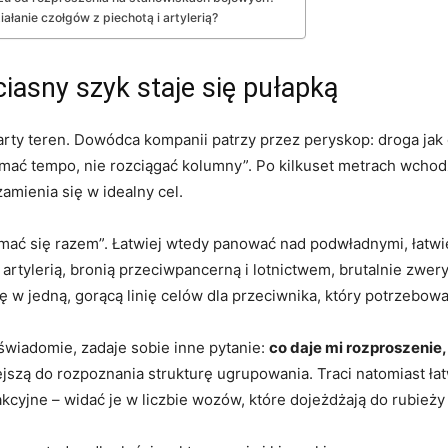
łanie czołgów z piechotą i artylerią?
ciasny szyk staje się pułapką
ty teren. Dowódca kompanii patrzy przez peryskop: droga jak od
mać tempo, nie rozciągać kolumny”. Po kilkuset metrach wchodzą
amienia się w idealny cel.
ymać się razem”. Łatwiej wtedy panować nad podwładnymi, łatwi
artylerią, bronią przeciwpancerną i lotnictwem, brutalnie zweryf
ię w jedną, gorącą linię celów dla przeciwnika, który potrzebowa
świadomie, zadaje sobie inne pytanie:
co daje mi rozproszenie,
ejszą do rozpoznania strukturę ugrupowania. Traci natomiast łat
akcyjne – widać je w liczbie wozów, które dojeżdżają do rubieży