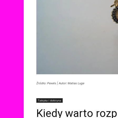
Źródło: Pexels | Autor: Matias Luge
Taktyka i doktryna
Kiedy warto rozp