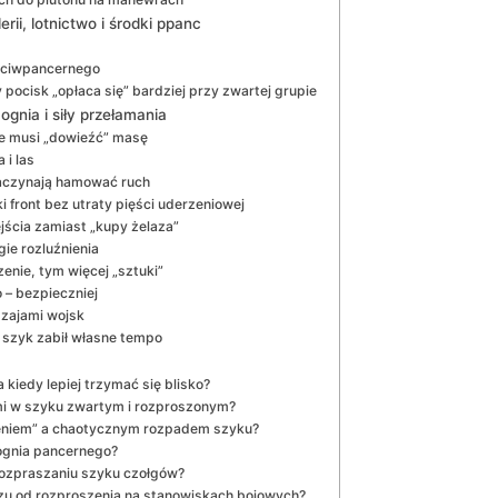
erii, lotnictwo i środki ppanc
zeciwpancernego
ocisk „opłaca się” bardziej przy zwartej grupie
gnia i siły przełamania
re musi „dowieźć” masę
 i las
zaczynają hamować ruch
 front bez utraty pięści uderzeniowej
jścia zamiast „kupy żelaza”
gie rozluźnienia
enie, tym więcej „sztuki”
o – bezpieczniej
dzajami wojsk
h szyk zabił własne tempo
 kiedy lepiej trzymać się blisko?
mi w szyku zwartym i rozproszonym?
eniem” a chaotycznym rozpadem szyku?
ognia pancernego?
rozpraszaniu szyku czołgów?
zu od rozproszenia na stanowiskach bojowych?