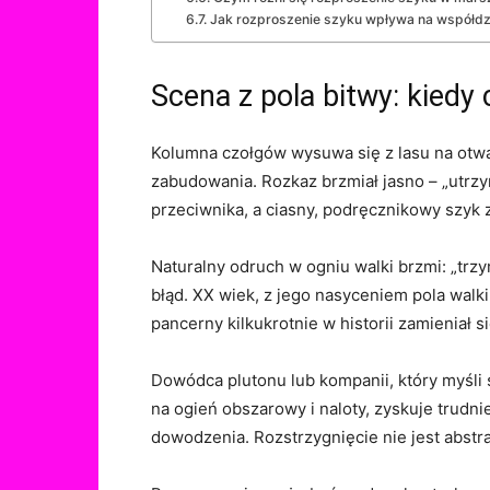
Jak rozproszenie szyku wpływa na współdzia
Scena z pola bitwy: kiedy 
Kolumna czołgów wysuwa się z lasu na otwar
zabudowania. Rozkaz brzmiał jasno – „utrzy
przeciwnika, a ciasny, podręcznikowy szyk z
Naturalny odruch w ogniu walki brzmi: „trz
błąd. XX wiek, z jego nasyceniem pola walki 
pancerny kilkukrotnie w historii zamieniał s
Dowódca plutonu lub kompanii, który myśli 
na ogień obszarowy i naloty, zyskuje trudni
dowodzenia. Rozstrzygnięcie nie jest abstr