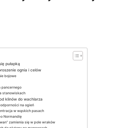
się pułapką
roszenie ognia i celów
nie bojowe
ia pancernego
a stanowiskach
od klinów do wachlarza
 odporności na ogień
centracja w wąskich pasach
 po Normandię
ywan” zamienia się w pole wraków
ych do plutonu na manewrach