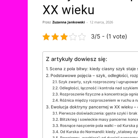
XX wieku
Przez
Zuzanna Jankowski
-
12 marca, 2026
3/5 - (1 vote)
Z artykuły dowiesz się:
Scena z pola bitwy: kiedy ciasny szyk staje 
Podstawowe pojęcia – szyk, odległości, rozp
Szyk zwarty, szyk rozproszony i ugrupowa
Odległości, łączność i kontrola nad szykiem
Rozproszenie fizyczne a koncentracja ogn
Różnica między rozproszeniem w ruchu a n
Ewolucja doktryny pancernej w XX wieku – 
Pierwsze doświadczenia: gęste szyki i brak
Blitzkrieg i sowieckie masy pancerne: kon
Rosnące nasycenie pola walki – od Kurska
Od Kurska do Normandii: kiedy „stalowy d
Powojenny „wachlarz”: od dywizji pancern