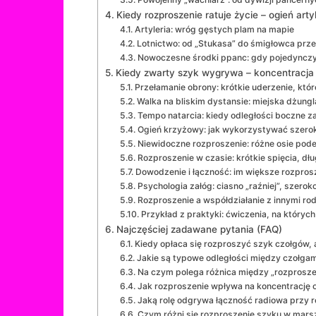
Kiedy rozproszenie ratuje życie – ogień artyl
Artyleria: wróg gęstych plam na mapie
Lotnictwo: od „Stukasa” do śmigłowca pr
Nowoczesne środki ppanc: gdy pojedynczy p
Kiedy zwarty szyk wygrywa – koncentracja o
Przełamanie obrony: krótkie uderzenie, któ
Walka na bliskim dystansie: miejska dżungla
Tempo natarcia: kiedy odległości boczne 
Ogień krzyżowy: jak wykorzystywać szeroki
Niewidoczne rozproszenie: różne osie pode
Rozproszenie w czasie: krótkie spięcia, dłu
Dowodzenie i łączność: im większe rozprosz
Psychologia załóg: ciasno „raźniej”, szerok
Rozproszenie a współdziałanie z innymi ro
Przykład z praktyki: ćwiczenia, na któryc
Najczęściej zadawane pytania (FAQ)
Kiedy opłaca się rozproszyć szyk czołgów, a
Jakie są typowe odległości między czołga
Na czym polega różnica między „rozprosz
Jak rozproszenie wpływa na koncentrację 
Jaką rolę odgrywa łączność radiowa przy 
Czym różni się rozproszenie szyku w mars