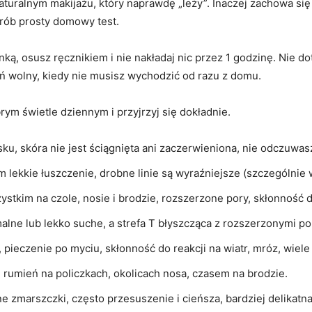
turalnym makijażu, który naprawdę „leży”. Inaczej zachowa się p
zrób prosty domowy test.
ką, osusz ręcznikiem i nie nakładaj nic przez 1 godzinę. Nie dot
ń wolny, kiedy nie musisz wychodzić od razu z domu.
rym świetle dziennym i przyjrzyj się dokładnie.
ku, skóra nie jest ściągnięta ani zaczerwieniona, nie odczuwa
 lekkie łuszczenie, drobne linie są wyraźniejsze (szczególnie w
stkim na czole, nosie i brodzie, rozszerzone pory, skłonność 
alne lub lekko suche, a strefa T błyszcząca z rozszerzonymi po
 pieczenie po myciu, skłonność do reakcji na wiatr, mróz, wiel
rumień na policzkach, okolicach nosa, czasem na brodzie.
e zmarszczki, często przesuszenie i cieńsza, bardziej delikatna