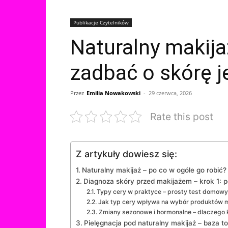
Publikacje Czytelników
Naturalny makija
zadbać o skórę 
Przez
Emilia Nowakowski
-
29 czerwca, 2026
Rate this post
Z artykuły dowiesz się:
Naturalny makijaż – po co w ogóle go robić?
Diagnoza skóry przed makijażem – krok 1: p
Typy cery w praktyce – prosty test domowy
Jak typ cery wpływa na wybór produktów 
Zmiany sezonowe i hormonalne – dlaczego 
Pielęgnacja pod naturalny makijaż – baza t