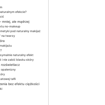
em
naturalnym efekcie?
cić
 mniej, ale mądrzej
ektu no-makeup
osmetyki pod naturalny makijaż
” na twarzy
óra
makijażu
l?
symalnie naturalny efekt
 i nie zabić blasku skóry
i rozświetlacz
j opalenizny
kóry
atowej tafli
zenia bez efektu ciężkości
ki