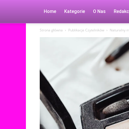
Home
Kategorie
O Nas
Redakc
Strona główna
Publikacje Czytelników
Naturalny ma