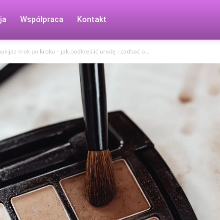
ja
Współpraca
Kontakt
kijaż krok po kroku – jak podkreślić urodę i zadbać o...