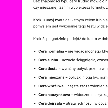
Bez znajomości typu cery trudno mówić o na
czy mieszanej. Zanim wybierzesz formuły, 
Krok 1: umyj twarz delikatnym żelem lub pian
pomysłem jest wykonanie tego testu w dzie
Krok 2: po godzinie podejdź do lustra w dob
Cera normalna
– nie widać mocnego błys
Cera sucha
– uczucie ściągnięcia, czasem
Cera tłusta
– wyraźny połysk przede wszy
Cera mieszana
– policzki mogą być norm
Cera wrażliwa
– częste zaczerwienienia,
Cera naczynkowa
– widoczne naczynka, 
Cera dojrzała
– utrata jędrności, widoczn