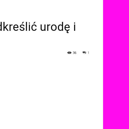
kreślić urodę i
36
1