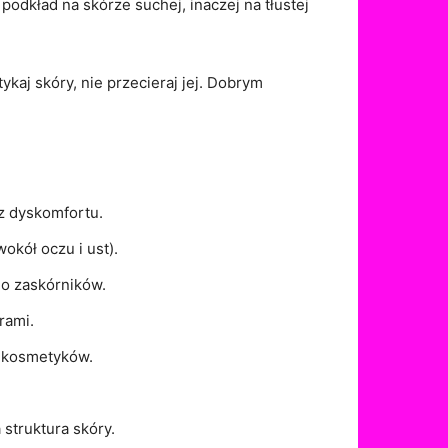
odkład na skórze suchej, inaczej na tłustej
ykaj skóry, nie przecieraj jej. Dobrym
sz dyskomfortu.
okół oczu i ust).
do zaskórników.
rami.
e kosmetyków.
 struktura skóry.