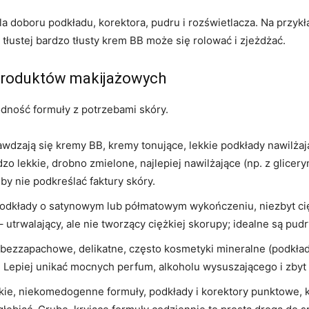
 doboru podkładu, korektora, pudru i rozświetlacza. Na przykła
ze tłustej bardzo tłusty krem BB może się rolować i zjeżdżać.
 produktów makijażowych
odność formuły z potrzebami skóry.
rawdzają się kremy BB, kremy tonujące, lekkie podkłady nawilża
o lekkie, drobno zmielone, najlepiej nawilżające (np. z glicer
by nie podkreślać faktury skóry.
podkłady o satynowym lub półmatowym wykończeniu, niezbyt ci
utrwalający, ale nie tworzący ciężkiej skorupy; idealne są pudry
bezzapachowe, delikatne, często kosmetyki mineralne (podkład 
 Lepiej unikać mocnych perfum, alkoholu wysuszającego i zbyt
kie, niekomedogenne formuły, podkłady i korektory punktowe, k