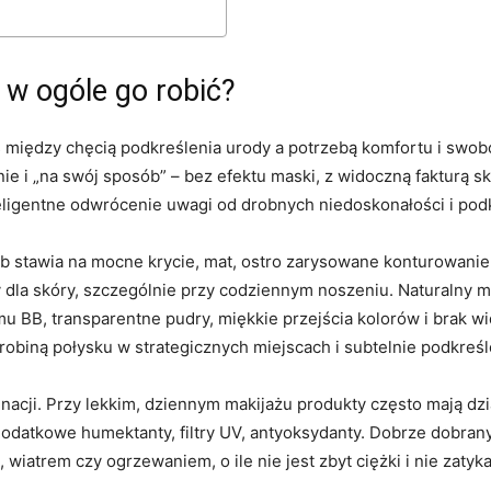
 w ogóle go robić?
s między chęcią podkreślenia urody a potrzebą komfortu i sw
e i „na swój sposób” – bez efektu maski, z widoczną fakturą sk
teligentne odwrócenie uwagi od drobnych niedoskonałości i podk
 stawia na mocne krycie, mat, ostro zarysowane konturowanie i
y dla skóry, szczególnie przy codziennym noszeniu. Naturalny m
mu BB, transparentne pudry, miękkie przejścia kolorów i brak 
robiną połysku w strategicznych miejscach i subtelnie podkreś
gnacji. Przy lekkim, dziennym makijażu produkty często mają dzi
odatkowe humektanty, filtry UV, antyoksydanty. Dobrze dobrany 
 wiatrem czy ogrzewaniem, o ile nie jest zbyt ciężki i nie zatyk