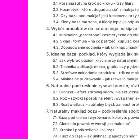
Poranna rutyna krok po kroku – trzy filary
Kosmetyki, które „dogadują się” z makijaż
Czy baza pod makijaż jest konieczna przy 
Kiedy baza ma sens, a kiedy lepiej ją odpuś
Wybór produktów do naturalnego makijażu –
Minimalna „garderoba” kosmetyczna do ef
Skład i formuła – na co patrzeć, kupując k
Dopasowanie odcienia – jak uniknąć „maski
Idealna baza: podkład, który wygląda jak sk
Jak wybrać poziom krycia przy naturalnym 
Technika aplikacji: dłonie, gąbka czy pędze
Strefowe nakładanie produktu – trik na mak
Minimalne pudrowanie – jak utrwalić makijaż
Naturalne podkreślenie rysów: bronzer, róż 
Bronzer – efekt zdrowej skóry, nie sztuczne
Róż – szybki sposób na efekt „wyspanej” s
Rozświetlacz – subtelny błysk zamiast brok
Naturalny makijaż oczu – podkreślenie spojr
Baza pod cienie i wyrównanie kolorytu powie
Cienie do powiek w wersji „no make up”
Kreska i podkreślenie linii rzęs
Tusz do rzęs – jak uniknąć „pajęczych nóg”