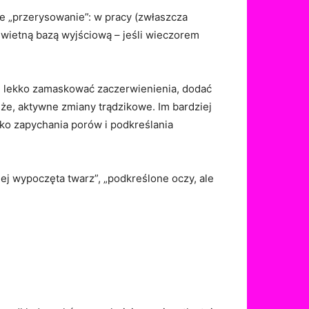
ie „przerysowanie”: w pracy (zwłaszcza
 świetną bazą wyjściową – jeśli wieczorem
, lekko zamaskować zaczerwienienia, dodać
uże, aktywne zmiany trądzikowe. Im bardziej
zyko zapychania porów i podkreślania
ej wypoczęta twarz”, „podkreślone oczy, ale