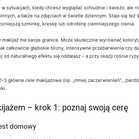
 w sytuacjach, kiedy chcesz wyglądać schludnie i świeżo, ale n
innych, a także na zdjęciach w świetle dziennym. Staje się też
cniejszą szminkę, kreskę lub odrobinę ciemniejszego cienia.
y makijaż ma swoje granice. Może skutecznie wyrównać koloryt
nak całkowicie głębokie blizny, intensywne przebarwienia czy d
j od naturalnego efektu się oddalasz – a przy okazji rośnie ry
–3 główne cele makijażowe (np. „mniej zaczerwienień”, „bardzi
ki.
ijażem – krok 1: poznaj swoją cerę
 test domowy